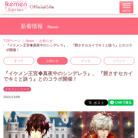
新着情報
News
TOPページ
News
お知らせ
『イケメン王宮◆真夜中のシンデレラ』、 『茜さすセカイでキミと詠う』とのコラ
ボ開催！
すべて
お知らせ
グッズ
イベント
『イケメン王宮◆真夜中のシンデレラ』、 『茜さすセカイ
でキミと詠う』とのコラボ開催！
イケメンシリーズ
2021/12/06