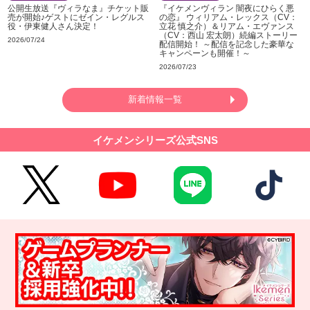
公開生放送『ヴィラなま』チケット販
『イケメンヴィラン 闇夜にひらく悪
売が開始♪ゲストにゼイン・レグルス
の恋』 ウィリアム・レックス（CV：
役・伊東健人さん決定！
立花 慎之介）＆リアム・エヴァンス
（CV：西山 宏太朗）続編ストーリー
2026/07/24
配信開始！ ～配信を記念した豪華な
キャンペーンも開催！～
2026/07/23
新着情報一覧
イケメンシリーズ公式SNS