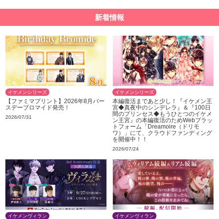
新着情報
イケメンシリーズ
イケメンシリーズ
【ファミマプリント】2026年8月バー
本編復活まであと少し！『イケメン王
スデーブロマイド発売！
宮◆真夜中のシンデレラ』＆『100日
間のプリンセス◆もうひとつのイケメ
2026/07/31
ン王宮』の本編復活のためWebプラッ
トフォーム「Dreamoire（ドリモ
ワ）」にて、クラウドファンディング
を開催中！！
2026/07/24
イケメンヴィラン
イケメンヴィラン