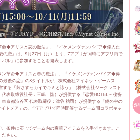
革命◆アリスと恋の魔法』、『イケメンヴァンパイア◆偉人た
後の恋』は、9月27日（月）より、7アプリが同時にアプリ内で
ィバル」に参加することを発表します。
メン革命◆アリスと恋の魔法』、『イケメンヴァンパイア◆偉
の最後の恋』の3タイトルが、株式会社マイネットゲームス
運営する「茜さすセカイでキミと詠う」（株式会社ジークレスト
代表取締役社長：三嶋 隆）が提供する「恋愛HOTEL～秘密
東京都渋谷区 代表取締役：津谷 祐司）が提供する「鏡の中の
魅惑のナイトメア」の、全7アプリで同時開催するゲーム間コラボキャ
で、条件に応じてゲーム内の豪華アイテムを入手できます。こ
ください。