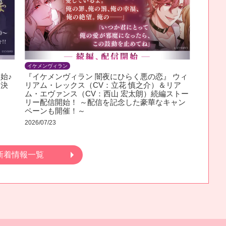
イケメンヴィラン
始♪
『イケメンヴィラン 闇夜にひらく悪の恋』 ウィ
ん決
リアム・レックス（CV：立花 慎之介）＆リア
ム・エヴァンス（CV：西山 宏太朗）続編ストー
リー配信開始！ ～配信を記念した豪華なキャン
ペーンも開催！～
2026/07/23
新着情報一覧