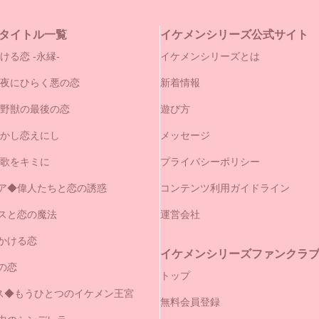
タイトル一覧
イケメンシリーズ公式サイト
ける恋 -永縁-
イケメンシリーズとは
闇夜にひらく悪の恋
新着情報
と野獣の最後の恋
遊び方
やかし恋えにし
メッセージ
の歌をキミに
プライバシーポリシー
ア◆偉人たちと恋の誘惑
コンテンツ利用ガイドライン
スと恋の魔法
運営会社
かける恋
イケメンシリーズファンクラブ（
の恋
トップ
セス◆もうひとつのイケメン王宮
無料会員登録