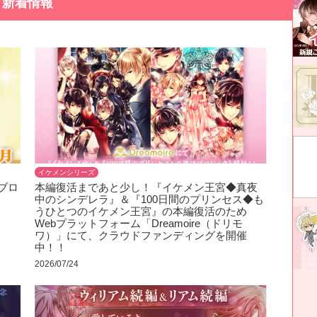
新着情報
イケメンシリーズ
ブロ
本編復活まであと少し！『イケメン王宮◆真夜
中のシンデレラ』＆『100日間のプリンセス◆も
うひとつのイケメン王宮』の本編復活のため
Webプラットフォーム「Dreamoire（ドリモ
ワ）」にて、クラウドファンディングを開催
中！！
2026/07/24