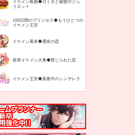
イケメン夜曲◆ロミオと秘密のジュ
リエット
100日間のプリンセス◆もうひとつの
イケメン王宮
イケメン幕末◆運命の恋
新章イケメン大奥◆禁じられた恋
イケメン王宮◆真夜中のシンデレラ