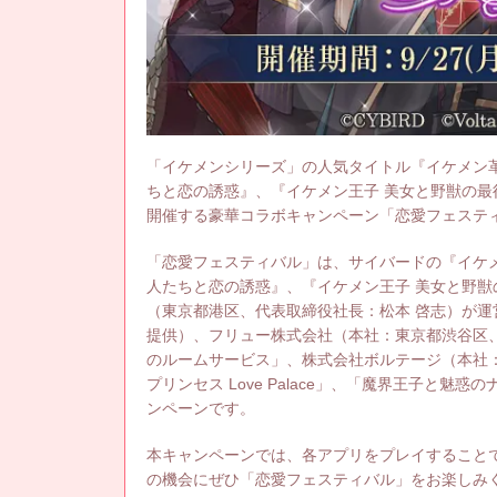
「イケメンシリーズ」の人気タイトル『イケメン
ちと恋の誘惑』、『イケメン王子 美女と野獣の最
開催する豪華コラボキャンペーン「恋愛フェステ
「恋愛フェスティバル」は、サイバードの『イケ
人たちと恋の誘惑』、『イケメン王子 美女と野獣
（東京都港区、代表取締役社長：松本 啓志）が
提供）、フリュー株式会社（本社：東京都渋谷区、
のルームサービス」、株式会社ボルテージ（本社：
プリンセス Love Palace」、「魔界王子と
ンペーンです。
本キャンペーンでは、各アプリをプレイすること
の機会にぜひ「恋愛フェスティバル」をお楽しみ