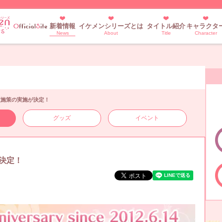
新着情報
イケメンシリーズとは
タイトル紹介
キャラクタ
News
About
Title
Character
型施策の実施が決定！
グッズ
イベント
決定！