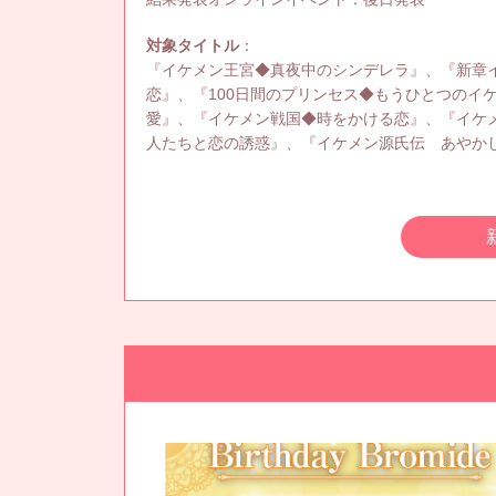
対象タイトル
：
『イケメン王宮◆真夜中のシンデレラ』、『新章
恋』、『100日間のプリンセス◆もうひとつのイ
愛』、『イケメン戦国◆時をかける恋』、『イケ
人たちと恋の誘惑』、『イケメン源氏伝 あやか