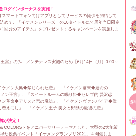
記念ログインボーナスを実施！
ズ」はスマートフォン向けアプリとしてサービスの提供を開始して
込めて、「イケメンシリーズ」の10タイトルにて周年当日限定
ャ1回分のアイテム」をプレゼントするキャンペーンを実施しま
王宮』のみ、メンテナンス実施のため【6月14日（月）0:00～
イケメン大奥◆禁じられた恋』、『イケメン幕末◆運命の
ケメン王宮』、『スイートルームの眠り姫◆セレブ的 贅沢恋
メン革命◆アリスと恋の魔法』、『イケメンヴァンパイア◆偉
し恋えにし』、『イケメン王子 美女と野獣の最後の恋』
実施が決定！
 & COLORS＞をアニバーサリーテーマとした、大型の2大施策
得た投票イベント「イケメングランプリ2021」を開催しま