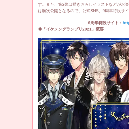
す。また、第2弾は描きおろしイラストなどがお
は順次公開となるので、公式SNS、9周年特設サ
9周年特設サイト：
htt
◆「イケメングランプリ2021」概要