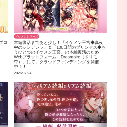
イケメンシリーズ
ブロ
本編復活まであと少し！『イケメン王宮◆真夜
中のシンデレラ』＆『100日間のプリンセス◆も
うひとつのイケメン王宮』の本編復活のため
Webプラットフォーム「Dreamoire（ドリモ
ワ）」にて、クラウドファンディングを開催
中！！
2026/07/24