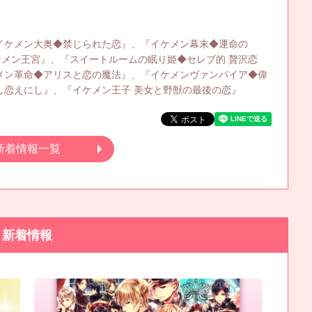
イケメン大奥◆禁じられた恋』、『イケメン幕末◆運命の
ケメン王宮』、『スイートルームの眠り姫◆セレブ的 贅沢恋
メン革命◆アリスと恋の魔法』、『イケメンヴァンパイア◆偉
し恋えにし』、『イケメン王子 美女と野獣の最後の恋』
新着情報一覧
新着情報