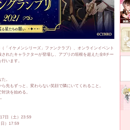
C（「イケメンシリーズ」ファンクラブ）、オンラインイベント
抜されたキャラクターが登場し、アプリの垣根を超えた全8チー
を行います。
なた。
から先もずっと、変わらない笑顔で隣にいてくれること。
で対決を始める。
―
17日（土）23:59
日）17:59