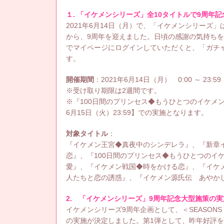
１. 「イケメンシリーズ」全10タイトルで9周年
2021年6月14日（月）で、「イケメンシリー
から、9周年を迎えました。日頃の感謝の気持ちを
でマイページにログインしていただくと、「ガチ
す。
開催期間
：2021年6月14日（月） 0:00 ～ 23:59
※受け取り期限は2週間です。
※『100日間のプリンセス◆もうひとつのイケメン
6月15日（火）23:59】での実施となります。
対象タイトル
：
『イケメン王宮◆真夜中のシンデレラ』、『新章
恋』、『100日間のプリンセス◆もうひとつのイ
愛』、『イケメン戦国◆時をかける恋』、『イケ
人たちと恋の誘惑』、『イケメン源氏伝 あやか
2. 「イケメンシリーズ」9周年記念大型施策の
イケメンシリーズ9周年企画として、＜SEASONS
の実施が決定しました。第1弾として、昨年好評を