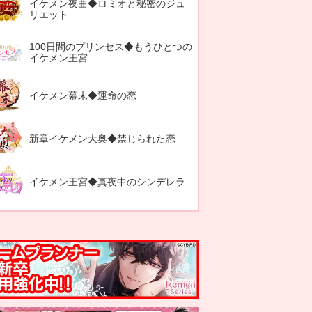
イケメン夜曲◆ロミオと秘密のジュ
リエット
100日間のプリンセス◆もうひとつの
イケメン王宮
イケメン幕末◆運命の恋
新章イケメン大奥◆禁じられた恋
イケメン王宮◆真夜中のシンデレラ