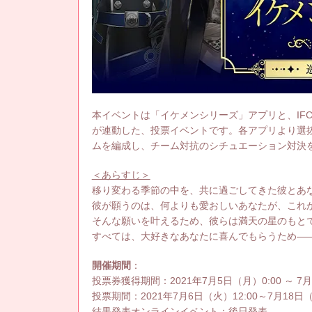
本イベントは「イケメンシリーズ」アプリと、IF
が連動した、投票イベントです。各アプリより選
ムを編成し、チーム対抗のシチュエーション対決
＜あらすじ＞
移り変わる季節の中を、共に過ごしてきた彼とあ
彼が願うのは、何よりも愛おしいあなたが、これ
そんな願いを叶えるため、彼らは満天の星のもと
すべては、大好きなあなたに喜んでもらうため―
開催期間
：
投票券獲得期間：2021年7月5日（月）0:00 ～ 7月
投票期間：2021年7月6日（火）12:00～7月18日（
結果発表オンラインイベント：後日発表