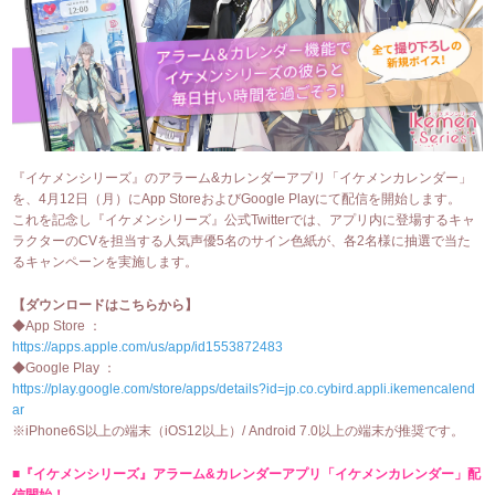
『イケメンシリーズ』のアラーム&カレンダーアプリ「イケメンカレンダー」
を、4月12日（月）にApp StoreおよびGoogle Playにて配信を開始します。
これを記念し『イケメンシリーズ』公式Twitterでは、アプリ内に登場するキャ
ラクターのCVを担当する人気声優5名のサイン色紙が、各2名様に抽選で当た
るキャンペーンを実施します。
【ダウンロードはこちらから】
◆App Store ：
https://apps.apple.com/us/app/id1553872483
◆Google Play ：
https://play.google.com/store/apps/details?id=jp.co.cybird.appli.ikemencalend
ar
※iPhone6S以上の端末（iOS12以上）/ Android 7.0以上の端末が推奨です。
■『イケメンシリーズ』アラーム&カレンダーアプリ「イケメンカレンダー」配