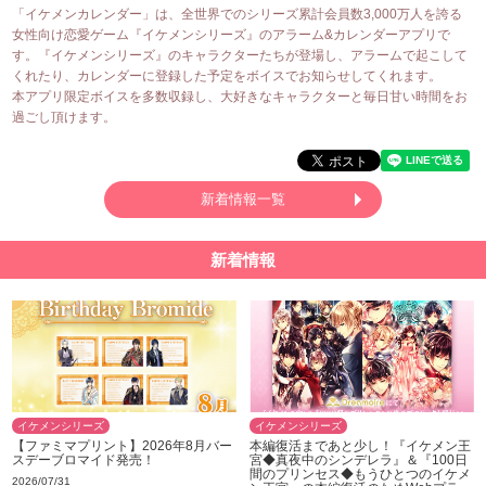
「イケメンカレンダー」は、全世界でのシリーズ累計会員数3,000万人を誇る
女性向け恋愛ゲーム『イケメンシリーズ』のアラーム&カレンダーアプリで
す。『イケメンシリーズ』のキャラクターたちが登場し、アラームで起こして
くれたり、カレンダーに登録した予定をボイスでお知らせしてくれます。
本アプリ限定ボイスを多数収録し、大好きなキャラクターと毎日甘い時間をお
過ごし頂けます。
新着情報一覧
新着情報
イケメンシリーズ
イケメンシリーズ
【ファミマプリント】2026年8月バー
本編復活まであと少し！『イケメン王
スデーブロマイド発売！
宮◆真夜中のシンデレラ』＆『100日
間のプリンセス◆もうひとつのイケメ
2026/07/31