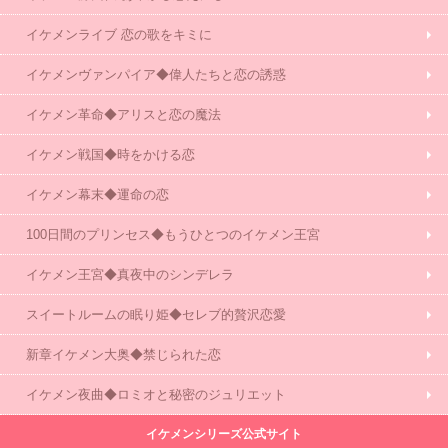
イケメンライブ 恋の歌をキミに
イケメンヴァンパイア◆偉人たちと恋の誘惑
イケメン革命◆アリスと恋の魔法
イケメン戦国◆時をかける恋
イケメン幕末◆運命の恋
100日間のプリンセス◆もうひとつのイケメン王宮
イケメン王宮◆真夜中のシンデレラ
スイートルームの眠り姫◆セレブ的贅沢恋愛
新章イケメン大奥◆禁じられた恋
イケメン夜曲◆ロミオと秘密のジュリエット
イケメンシリーズ公式サイト