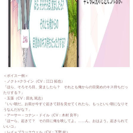
＜ボイス一例＞
・ノクト=クライン（CV：江口 拓也）
「ほら、そろそろ目、覚ましたら？ それとも俺からの目覚めのキス待ちだっ
たりする？」
・玉藻（CV：田丸 篤志）
「いい朝だ。お前が今すぐ起きて顔を見せてくれたら、もっといい朝になりそ
うなんだがな？」
・アーサー・コナン・ドイル（CV：木村 良平）
「ほーら、起きて？ その目に俺を映してよ。……ん、おはよう。起きられて
いいコ」
・レイ＝ブラックウェル（CV：下野 紘）