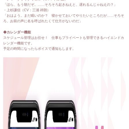
「ほら、もう朝だぞ。……そろそろ起きねえと、遅れるんじゃねえの？」
・上杉謙信（CV：三浦 祥朗）
「おはよう。まだ眠いのか？ 寝かせておいてやりたいところだが……そろそ
ろ、お前の声に名を呼ばれたくて仕方がないのだ」
◆カレンダー機能
スケジュール管理はお任せ！ 仕事もプライベートも管理できるハイエンドカ
レンダー機能です。
予定の時間になったらボイスで通知もします。