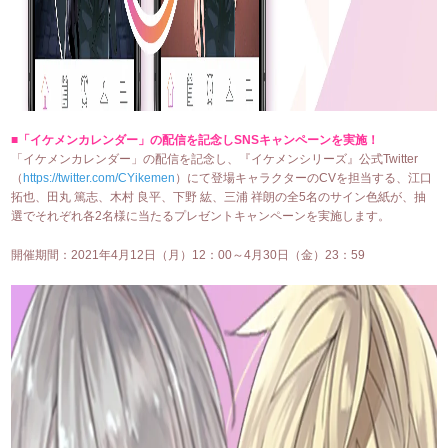
■「イケメンカレンダー」の配信を記念しSNSキャンペーンを実施！
「イケメンカレンダー」の配信を記念し、『イケメンシリーズ』公式Twitter
（
https://twitter.com/CYikemen
）にて登場キャラクターのCVを担当する、江口
拓也、田丸 篤志、木村 良平、下野 紘、三浦 祥朗の全5名のサイン色紙が、抽
選でそれぞれ各2名様に当たるプレゼントキャンペーンを実施します。
開催期間：2021年4月12日（月）12：00～4月30日（金）23：59