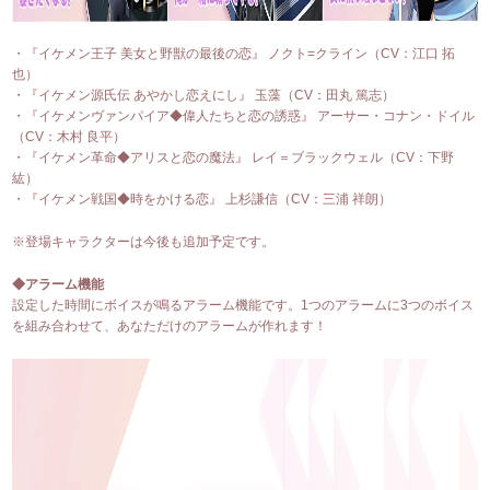
・『イケメン王子 美女と野獣の最後の恋』 ノクト=クライン（CV：江口 拓
也）
・『イケメン源氏伝 あやかし恋えにし』 玉藻（CV：田丸 篤志）
・『イケメンヴァンパイア◆偉人たちと恋の誘惑』 アーサー・コナン・ドイル
（CV：木村 良平）
・『イケメン革命◆アリスと恋の魔法』 レイ＝ブラックウェル（CV：下野
紘）
・『イケメン戦国◆時をかける恋』 上杉謙信（CV：三浦 祥朗）
※登場キャラクターは今後も追加予定です。
◆アラーム機能
設定した時間にボイスが鳴るアラーム機能です。1つのアラームに3つのボイス
を組み合わせて、あなただけのアラームが作れます！