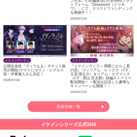
ン王宮』の本編復活のためWebプラッ
トフォーム「Dreamoire（ドリモ
ワ）」にて、クラウドファンディング
を開催中！！
2026/07/24
イケメンヴィラン
イケメンヴィラン
公開生放送『ヴィラなま』チケット販
『イケメンヴィラン 闇夜にひらく悪
売が開始♪ゲストにゼイン・レグルス
の恋』 ウィリアム・レックス（CV：
役・伊東健人さん決定！
立花 慎之介）＆リアム・エヴァンス
（CV：西山 宏太朗）続編ストーリー
2026/07/24
配信開始！ ～配信を記念した豪華な
キャンペーンも開催！～
2026/07/23
新着情報一覧
イケメンシリーズ公式SNS