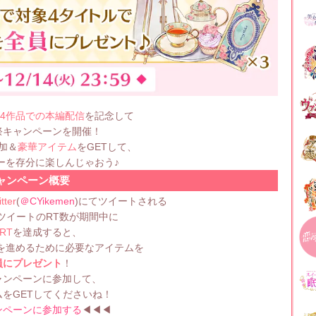
4作品での本編配信
を記念して
祭キャンペーンを開催！
加＆
豪華アイテム
をGETして、
ーを存分に楽しんじゃおう♪
ャンペーン概要
ter
(
＠CYikemen
)にてツイートされる
ツイートのRT数が期間中に
0RT
を達成すると、
を進めるために必要なアイテムを
員にプレゼント
！
ャンペーンに参加して、
をGETしてくださいね！
ンペーンに参加する
◀◀◀