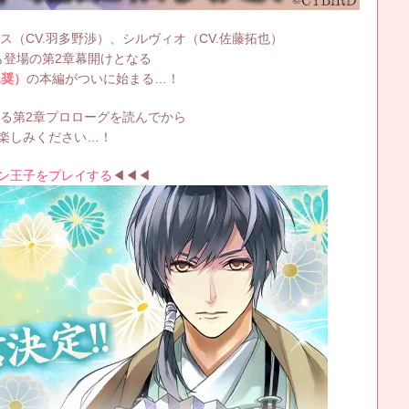
ス（CV.羽多野渉）、シルヴィオ（CV.佐藤拓也）
も登場の第2章幕開けとなる
水奨）
の本編がついに始まる…！
る第2章プロローグを読んでから
楽しみください…！
ン王子をプレイする
◀◀◀