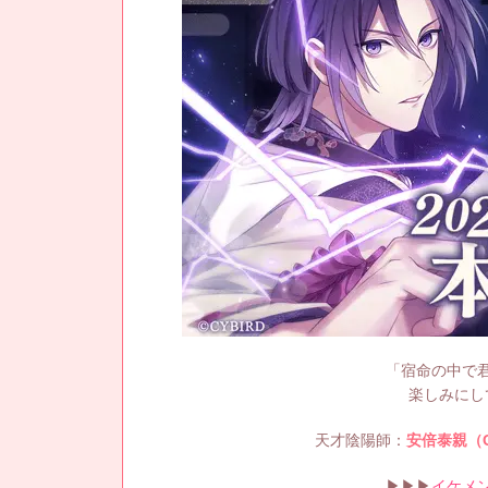
「宿命の中で
楽しみにし
天才陰陽師：
安倍泰親（
▶▶▶
イケメ