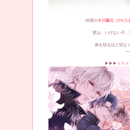
待望の
今川義元（CV.八
「君は、いけない子。
身を切るほど切な
―
▶▶▶
イケメ