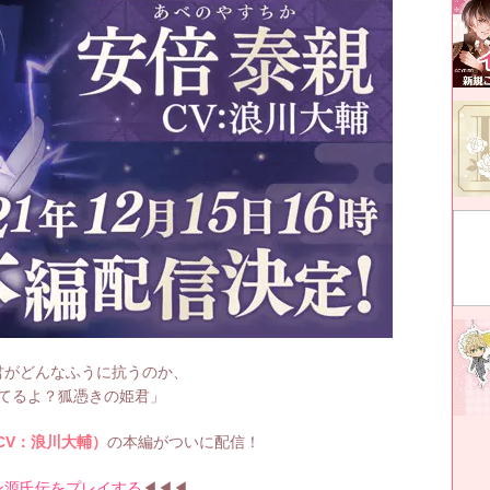
君がどんなふうに抗うのか、
てるよ？狐憑きの姫君」
CV：浪川大輔）
の本編がついに配信！
ン源氏伝をプレイする
◀◀◀