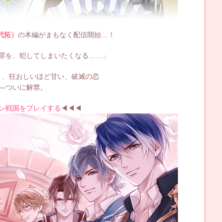
代拓）
の本編がまもなく配信開始…！
罪を、犯してしまいたくなる……」
く、狂おしいほど甘い、破滅の恋
―ついに解禁。
ン戦国をプレイする
◀◀◀