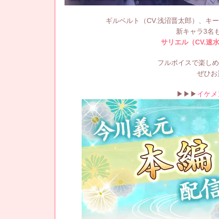
ギルベルト（CV.浅沼晋太郎）、キー
新キャラ3名
サリエル（CV.速
フルボイスで楽しめ
ぜひお
▶▶▶
イケメ