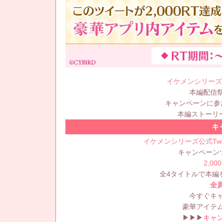
イケメンシリーズ
本編配信
キャンペーンに参
本編ストーリ
キ
イケメンシリーズ公式Twit
キャンペーン
2,00
全4タイトルで本編
全
今すぐキ
豪華アイテム
▶▶▶
キャ