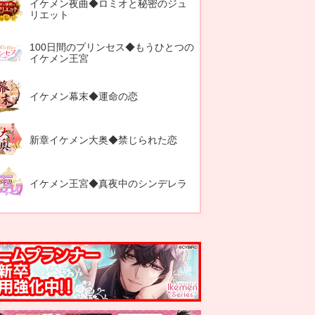
イケメン夜曲◆ロミオと秘密のジュ
リエット
100日間のプリンセス◆もうひとつの
イケメン王宮
イケメン幕末◆運命の恋
新章イケメン大奥◆禁じられた恋
イケメン王宮◆真夜中のシンデレラ