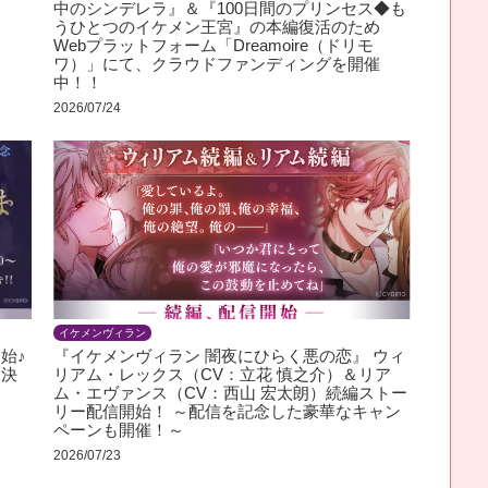
中のシンデレラ』＆『100日間のプリンセス◆も
うひとつのイケメン王宮』の本編復活のため
Webプラットフォーム「Dreamoire（ドリモ
ワ）」にて、クラウドファンディングを開催
中！！
2026/07/24
イケメンヴィラン
始♪
『イケメンヴィラン 闇夜にひらく悪の恋』 ウィ
ん決
リアム・レックス（CV：立花 慎之介）＆リア
ム・エヴァンス（CV：西山 宏太朗）続編ストー
リー配信開始！ ～配信を記念した豪華なキャン
ペーンも開催！～
2026/07/23