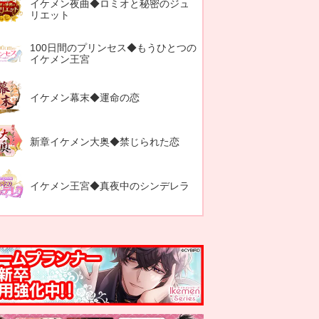
イケメン夜曲◆ロミオと秘密のジュ
リエット
100日間のプリンセス◆もうひとつの
イケメン王宮
イケメン幕末◆運命の恋
新章イケメン大奥◆禁じられた恋
イケメン王宮◆真夜中のシンデレラ