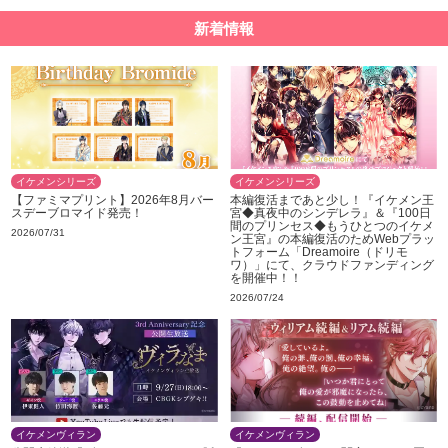
新着情報
イケメンシリーズ
イケメンシリーズ
【ファミマプリント】2026年8月バー
本編復活まであと少し！『イケメン王
スデーブロマイド発売！
宮◆真夜中のシンデレラ』＆『100日
間のプリンセス◆もうひとつのイケメ
2026/07/31
ン王宮』の本編復活のためWebプラッ
トフォーム「Dreamoire（ドリモ
ワ）」にて、クラウドファンディング
を開催中！！
2026/07/24
イケメンヴィラン
イケメンヴィラン