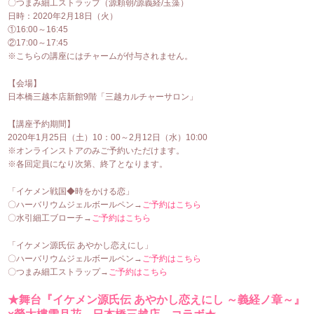
〇つまみ細工ストラップ（源頼朝/源義経/玉藻）
日時：2020年2月18日（火）
①16:00～16:45
②17:00～17:45
※こちらの講座にはチャームが付与されません。
【会場】
日本橋三越本店新館9階「三越カルチャーサロン」
【講座予約期間】
2020年1月25日（土）10：00～2月12日（水）10:00
※オンラインストアのみご予約いただけます。
※各回定員になり次第、終了となります。
「イケメン戦国◆時をかける恋」
〇ハーバリウムジェルボールペン→
ご予約はこちら
〇水引細工ブローチ→
ご予約はこちら
「イケメン源氏伝 あやかし恋えにし」
〇ハーバリウムジェルボールペン→
ご予約はこちら
〇つまみ細工ストラップ→
ご予約はこちら
★舞台『イケメン源氏伝 あやかし恋えにし ～義経ノ章～』