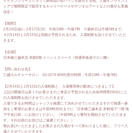
イケメンシリーズショップ新商品の缶バッジを販売する他、三越オンラインス
トアで期間限定で販売するキャリーケースやデジタルアートなどの展示も実施
決定！
【期間】
2月14日(金)～2月17日(月) 午前10時～午後7時 ※最終日は午後5時まで。
※2月14日と2月15日は混雑が予想されるため、入場制限を設けさせていただ
きます。
【会場】
日本橋三越本店 本館5階 イベントスペース（特選和食器サロン隣）
【問い合わせ先】
三越カルチャーサロン 03-3274-8595(受付時間：午前10時～午後7時)
【2月14日と2月15日の入場制限と、入場整理券の配布につきまして】
上記の開催日は多くのお客さまのご来店が予想されるため各時間帯(50分)ごと
の入場制限を設けさせていただきます。
入場できるお時間はシャッフル抽選にて決めさせていただきますので抽選へ参
加をご希望のお客さまは午前9時30分までに「日本橋三越本店 本館地下一階 地
下中央口前」にお並びください。（午前9時より整列を開始させていただきま
す。それ以前のお並びはご遠慮ください。）
朝お並びいただきましたお客さまの入場がすべて終わりました後に、フリー入
場とさせていただきます。