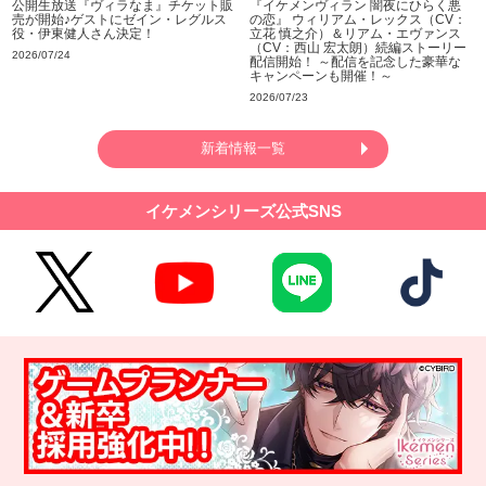
公開生放送『ヴィラなま』チケット販
『イケメンヴィラン 闇夜にひらく悪
売が開始♪ゲストにゼイン・レグルス
の恋』 ウィリアム・レックス（CV：
役・伊東健人さん決定！
立花 慎之介）＆リアム・エヴァンス
（CV：西山 宏太朗）続編ストーリー
2026/07/24
配信開始！ ～配信を記念した豪華な
キャンペーンも開催！～
2026/07/23
新着情報一覧
イケメンシリーズ公式SNS