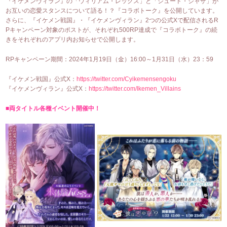
『イケメンヴィラン』の「ウィリアム・レックス」と「ジュード・ジャザ」が
お互いの恋愛スタンスについて語る！？『コラボトーク』を公開しています。
さらに、『イケメン戦国』・『イケメンヴィラン』2つの公式Xで配信されるR
Pキャンペーン対象のポストが、それぞれ500RP達成で『コラボトーク』の続
きをそれぞれのアプリ内お知らせで公開します。
RPキャンペーン期間：2024年1月19日（金）16:00～1月31日（水）23：59
『イケメン戦国』公式X：
https://twitter.com/Cyikemensengoku
『イケメンヴィラン』公式X：
https://twitter.com/Ikemen_Villains
■両タイトル各種イベント開催中！