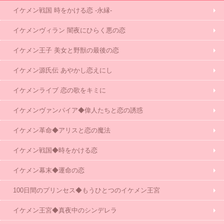
イケメン戦国 時をかける恋 -永縁-
イケメンヴィラン 闇夜にひらく悪の恋
イケメン王子 美女と野獣の最後の恋
イケメン源氏伝 あやかし恋えにし
イケメンライブ 恋の歌をキミに
イケメンヴァンパイア◆偉人たちと恋の誘惑
イケメン革命◆アリスと恋の魔法
イケメン戦国◆時をかける恋
イケメン幕末◆運命の恋
100日間のプリンセス◆もうひとつのイケメン王宮
イケメン王宮◆真夜中のシンデレラ