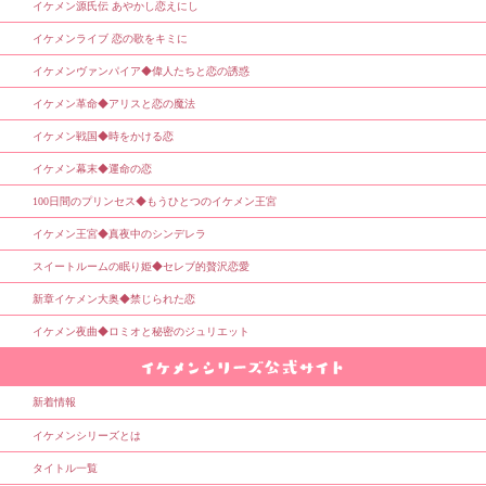
イケメン源氏伝 あやかし恋えにし
イケメンライブ 恋の歌をキミに
イケメンヴァンパイア◆偉人たちと恋の誘惑
イケメン革命◆アリスと恋の魔法
イケメン戦国◆時をかける恋
イケメン幕末◆運命の恋
100日間のプリンセス◆もうひとつのイケメン王宮
イケメン王宮◆真夜中のシンデレラ
スイートルームの眠り姫◆セレブ的贅沢恋愛
新章イケメン大奥◆禁じられた恋
イケメン夜曲◆ロミオと秘密のジュリエット
新着情報
イケメンシリーズとは
タイトル一覧