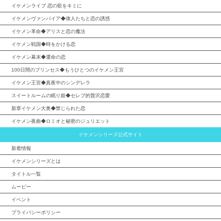
イケメンライブ 恋の歌をキミに
イケメンヴァンパイア◆偉人たちと恋の誘惑
イケメン革命◆アリスと恋の魔法
イケメン戦国◆時をかける恋
イケメン幕末◆運命の恋
100日間のプリンセス◆もうひとつのイケメン王宮
イケメン王宮◆真夜中のシンデレラ
スイートルームの眠り姫◆セレブ的贅沢恋愛
新章イケメン大奥◆禁じられた恋
イケメン夜曲◆ロミオと秘密のジュリエット
イケメンシリーズ公式サイト
新着情報
イケメンシリーズとは
タイトル一覧
ムービー
イベント
プライバシーポリシー