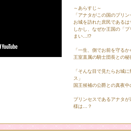
～あらすじ～
「アナタがこの国のプリン
お城を訪れた庶民であるは
しかし、なぜか王国の「プ
まい…!?
「一生、側でお前を守るか
王室直属の騎士団長との秘
「そんな目で見たらお城に
ス」
国王候補の公爵との真夜中
プリンセスであるアナタが
様は…？