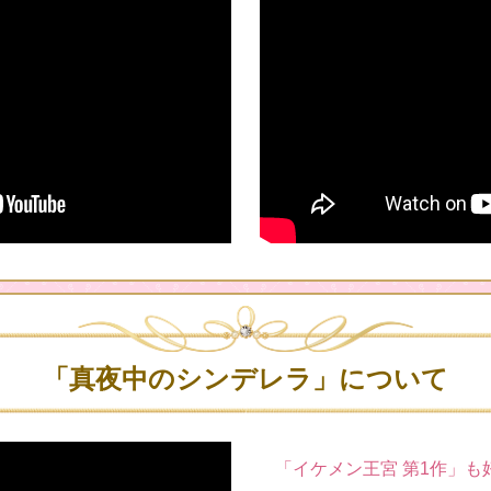
「真夜中のシンデレラ」について
「イケメン王宮 第1作」も