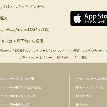
◆もうひとつのイケメン王宮
り順次
glePlay(Android OS4.2以降),
OSバージョンは４月下旬から適用
い合わせは「100日間のプリンセス◆もうひとつのイケメン王宮」のお問い合わせフ
プライバシーポリシー
運営会社
利用規約
メンシリーズタイトル一覧
イケメンシリーズ公式
イケメン革命◆アリスと恋の魔法
イケメンシリーズと
イケメン戦国◆時をかける恋
新着情報
イケメン幕末◆運命の恋
遊び方