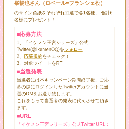
峯暢也さん（ロベール=ブランシェ役）
のサイン色紙をそれぞれ抽選で各1名様、 合計6
名様にプレゼント！
■応募方法
1、『イケメン王宮シリーズ』公式
Twitter(@ikemenOQ)を
フォロー
2、
応募規約
をチェック！
3、対象ツイートをRT
■当選発表
当選者には本キャンペーン期間終了後、ご応
募の際にログインしたTwitterアカウントに当
選のDMをお送り致します。
これをもって当選者の発表に代えさせて頂き
ます。
■URL
「イケメン王宮シリーズ」公式Twitter URL：