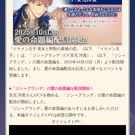
『イケメン王子 美女と野獣の最後の恋』（以下、『イケメン王
子』）は、「ジン＝グランデ（CV:安元 洋貴）」（以下、「ジン＝
グランデ」）の愛の命題編を、2025年10月13日（月）より配信開
始しました。また、愛の命題編配信を記念した様々なイベントを
実施します。
■「ジン＝グランデ」の愛の命題編を配信開始！
安元 洋貴さんがCVを務める、「ジン＝グランデ」の愛の命題編の
配信が開始しました。
「ジン＝グランデ」愛の命題編のあらすじをお楽しみいただけ
る、本編ダイジェストPVは絶賛公開中です。
ダイジェストPV：