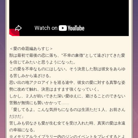
＜愛の命題編あらすじ＞
獣は最初で最後の恋に落ち、”不幸の象徴”として遠ざけてきた愛
を信じてみたいと思うようになった。
この愛を不幸なものにはしない。そう決意した獣は彼女をあらゆ
る苦しみから遠ざける。
思い出の地アクロアイトを巡る途中、彼女の愛に対する真摯な姿
勢に改めて触れ、決意はますます強くなっていく。
しかし、２人が紡いできた深い愛ゆえに、避けることのできない
苦難が無情にも襲いかかって……
「愛してるよ。こんな気持ちになるのは生涯ただ１人、お前さん
だけだ」
苦しみも切なさも愛が生む全てを受け入れた時、真実の愛は永遠
の幸福になる。
※メモリアルライブラリー内のジンのイベントをプレイするとよ