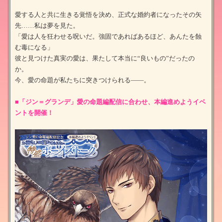
愛する人と共に生きる覚悟を決め、正式な婚約者になったその矢
先……私は夢を見た。
「愛は人を狂わせる呪いだ。強固であればあるほど、あんたを蝕
む毒になる」
彼と見つけた真実の愛は、果たして本当に“良いもの”だったの
か。
今、愛の命題が私たちに突きつけられる――。
■「ジン＝グランデ」愛の命題編配信に合わせ、本編進めようイベ
ントを開催
！