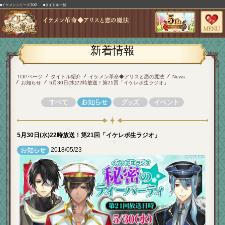
■イケメンシリーズTOP
■タイトル一覧
新着情報
TOPページ
タイトル紹介
イケメン革命◆アリスと恋の魔法
News
お知らせ
5月30日(水)22時放送！第21回「イケレボ生ラジオ」
5月30日(水)22時放送！第21回「イケレボ生ラジオ」
2018/05/23