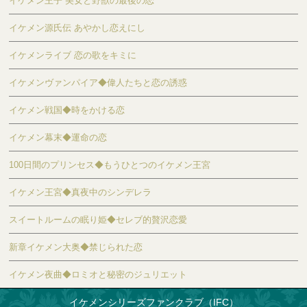
イケメン王子 美女と野獣の最後の恋
イケメン源氏伝 あやかし恋えにし
イケメンライブ 恋の歌をキミに
イケメンヴァンパイア◆偉人たちと恋の誘惑
イケメン戦国◆時をかける恋
イケメン幕末◆運命の恋
100日間のプリンセス◆もうひとつのイケメン王宮
イケメン王宮◆真夜中のシンデレラ
スイートルームの眠り姫◆セレブ的贅沢恋愛
新章イケメン大奥◆禁じられた恋
イケメン夜曲◆ロミオと秘密のジュリエット
イケメンシリーズファンクラブ（IFC）