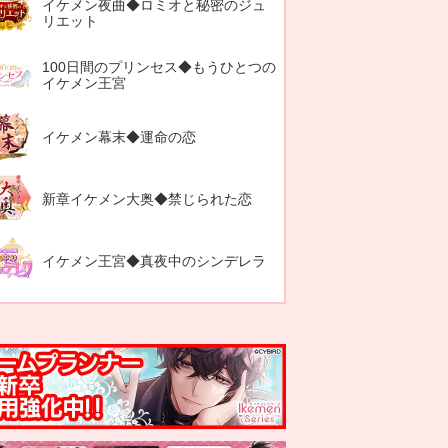
イケメン夜曲◆ロミオと秘密のジュ
リエット
100日間のプリンセス◆もうひとつの
イケメン王宮
イケメン幕末◆運命の恋
新章イケメン大奥◆禁じられた恋
イケメン王宮◆真夜中のシンデレラ