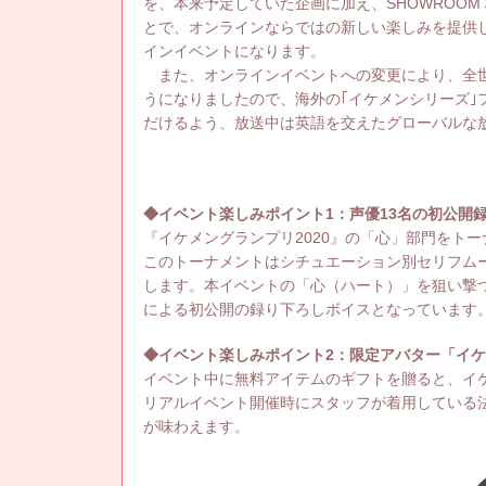
を、本来予定していた企画に加え、SHOWROOM
とで、オンラインならではの新しい楽しみを提供
インイベントになります。
また、オンラインイベントへの変更により、全世
うになりましたので、海外の｢イケメンシリーズ｣
だけるよう、放送中は英語を交えたグローバルな
◆イベント楽しみポイント1：声優13名の初公開
『イケメングランプリ2020』の「心」部門をト
このトーナメントはシチュエーション別セリフムー
します。本イベントの「心（ハート）」を狙い撃
による初公開の録り下ろしボイスとなっています
◆イベント楽しみポイント2：限定アバター「イ
イベント中に無料アイテムのギフトを贈ると、イケ
リアルイベント開催時にスタッフが着用している
が味わえます。