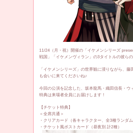
11/24（月・祝）開催の「イケメンシリーズ pre
戦国」「イケメンヴィラン」の3タイトルの彼らの
「イケメンシリーズ」の世界観に浸りながら、藤
も会いに来てくださいね♪
今回の公演を記念した、坂本龍馬・織田信長・ウ
特典は来場者全員にお届けします！
【チケット特典】
＜全席共通＞
・クリアカード（各キャラクター、全3種ランダム
・チケット風ポストカード（昼夜別 計2種）