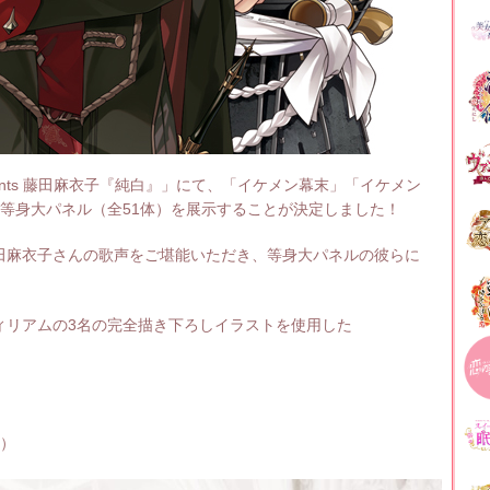
sents 藤田麻衣子『純白』」にて、「イケメン幕末」「イケメン
等身大パネル（全51体）を展示することが決定しました！
田麻衣子さんの歌声をご堪能いただき、等身大パネルの彼らに
ィリアムの3名の完全描き下ろしイラストを使用した
）