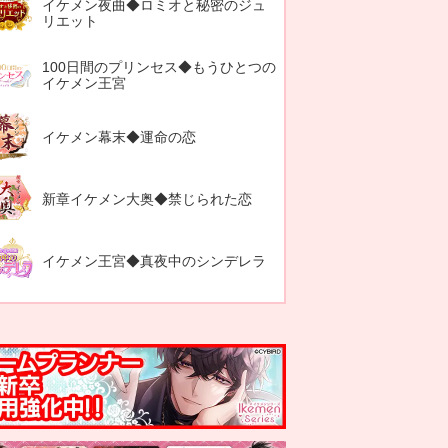
イケメン夜曲◆ロミオと秘密のジュ
リエット
100日間のプリンセス◆もうひとつの
イケメン王宮
イケメン幕末◆運命の恋
新章イケメン大奥◆禁じられた恋
イケメン王宮◆真夜中のシンデレラ